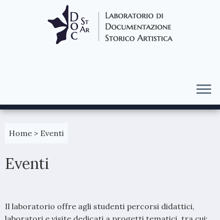
Passa
al
Home
>
Eventi
contenuto
Eventi
Il laboratorio offre agli studenti percorsi didattici,
laboratori e visite dedicati a progetti tematici, tra cui: