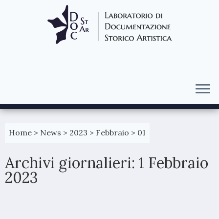
Passa
al
Home
>
News
>
2023
>
Febbraio
>
01
contenuto
Archivi giornalieri:
1 Febbraio
2023